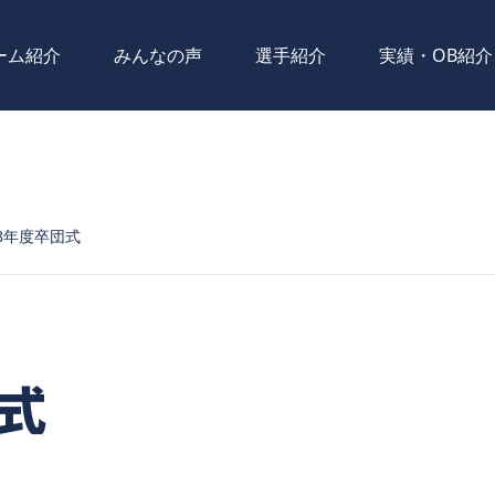
ーム紹介
みんなの声
選手紹介
実績・OB紹介
8年度卒団式
式