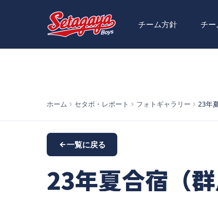
チーム方針
チー
ホーム
セタボ・レポート
フォトギャラリー
23年
一覧に戻る
23年夏合宿（