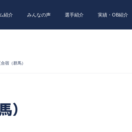
ム紹介
みんなの声
選手紹介
実績・OB紹介
夏合宿（群馬）
群馬）