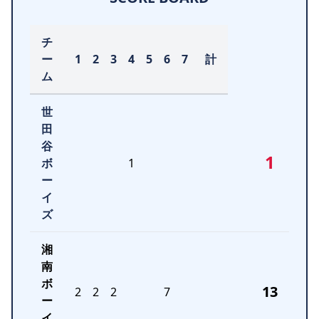
チ
ー
1
2
3
4
5
6
7
計
ム
世
田
谷
1
ボ
1
ー
イ
ズ
湘
南
ボ
13
2
2
2
7
ー
イ