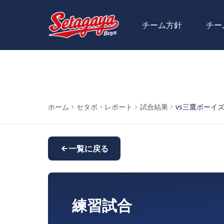
チーム方針
チー
ホーム
セタボ・レポート
試合結果
vs三鷹ボーイ
一覧に戻る
練習試合