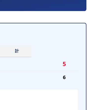
計
5
6