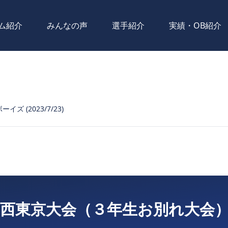
ム紹介
みんなの声
選手紹介
実績・OB紹介
イズ (2023/7/23)
 西東京大会（３年生お別れ大会