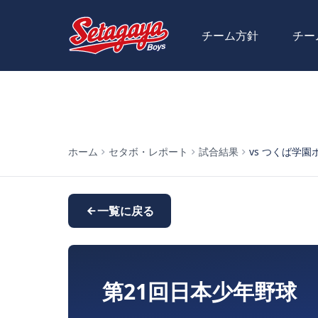
チーム方針
チー
ホーム
セタボ・レポート
試合結果
vs つくば学園ボー
一覧に戻る
第21回日本少年野球