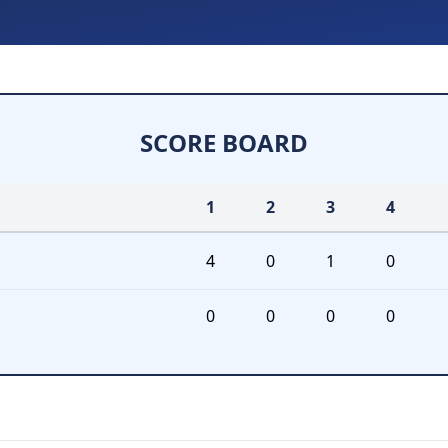
SCORE BOARD
1
2
3
4
4
0
1
0
0
0
0
0