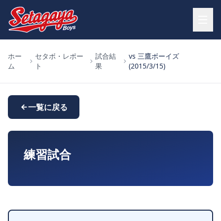
ホー
セタボ・レポー
試合結
vs 三鷹ボーイズ
ム
ト
果
(2015/3/15)
一覧に戻る
練習試合