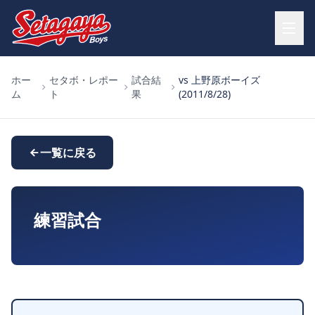
ホー
セタボ・レポー
試合結
vs 上野原ボーイズ
ム
ト
果
(2011/8/28)
一覧に戻る
練習試合