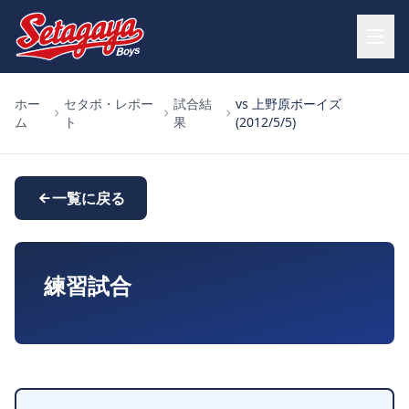
ホー
セタボ・レポー
試合結
vs 上野原ボーイズ
ム
ト
果
(2012/5/5)
一覧に戻る
練習試合