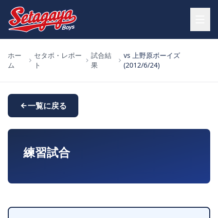
ホー
セタボ・レポー
試合結
vs 上野原ボーイズ
ム
ト
果
(2012/6/24)
一覧に戻る
練習試合