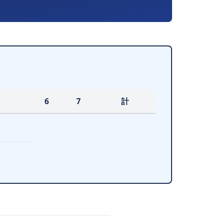
6
7
計