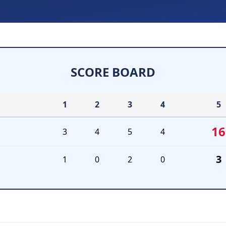
SCORE BOARD
1
2
3
4
5
16
3
4
5
4
3
1
0
2
0