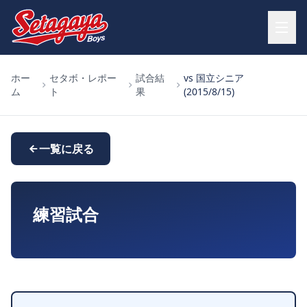
ホー
セタボ・レポー
試合結
vs 国立シニア
ム
ト
果
(2015/8/15)
一覧に戻る
練習試合