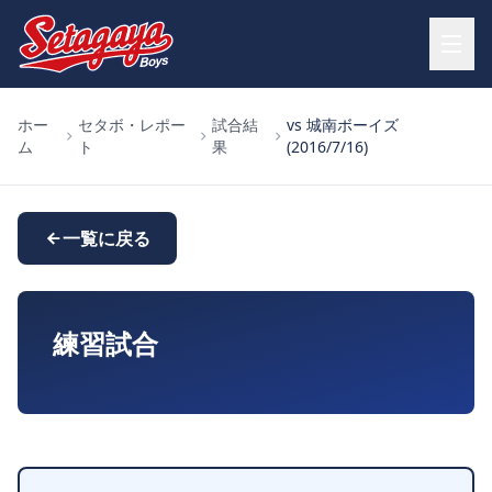
ホー
セタボ・レポー
試合結
vs 城南ボーイズ
ム
ト
果
(2016/7/16)
一覧に戻る
練習試合