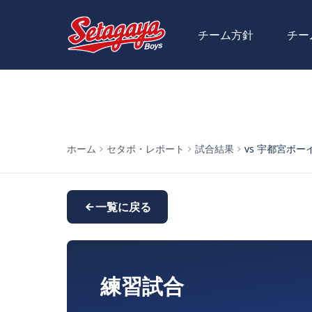
チーム方針
チー
ホーム
セタボ・レポート
試合結果
vs 宇都宮ボーイズ 
一覧に戻る
練習試合