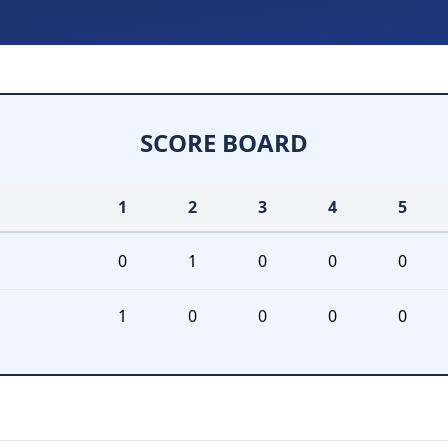
SCORE BOARD
1
2
3
4
5
0
1
0
0
0
1
0
0
0
0