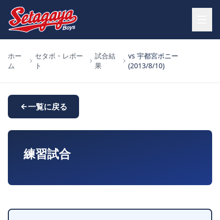
ホー
セタボ・レポー
試合結
vs 宇都宮ポニー
ム
ト
果
(2013/8/10)
一覧に戻る
練習試合