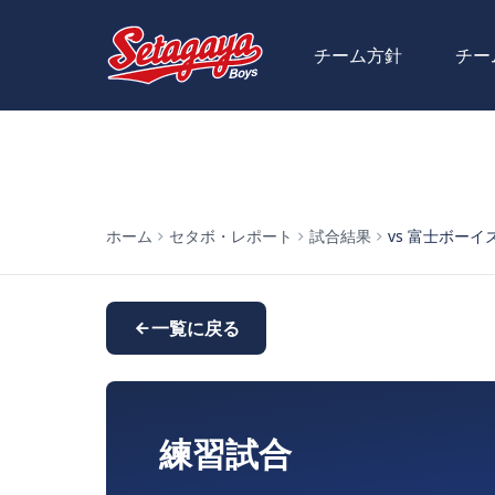
チーム方針
チー
ホーム
セタボ・レポート
試合結果
vs 富士ボーイズ (
一覧に戻る
練習試合