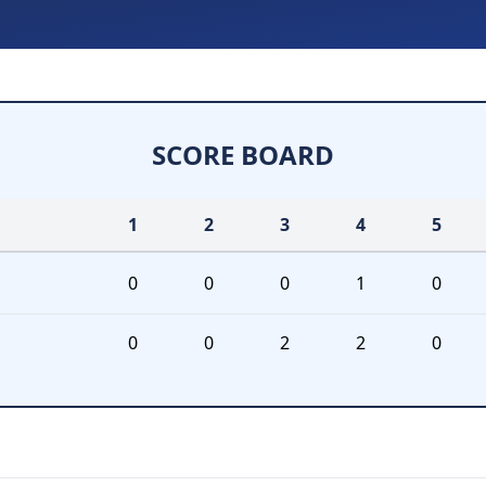
SCORE BOARD
1
2
3
4
5
0
0
0
1
0
0
0
2
2
0