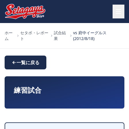
ホー
セタボ・レポー
試合結
vs 府中イーグルス
ム
ト
果
(2012/8/18)
一覧に戻る
練習試合