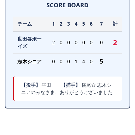
SCORE BOARD
チーム
1
2
3
4
5
6
7
計
世田谷ボー
2
2
0
0
0
0
0
0
イズ
5
志木シニア
0
0
0
1
4
0
【投手】
平田
【捕手】
横尾☆ 志木シ
ニアのみなさま、ありがとうございました