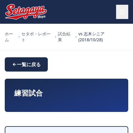
ホー
セタボ・レポー
試合結
vs 志木シニア
ム
ト
果
(2018/10/28)
一覧に戻る
練習試合