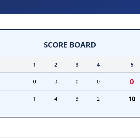
SCORE BOARD
1
2
3
4
5
0
0
0
0
0
10
1
4
3
2