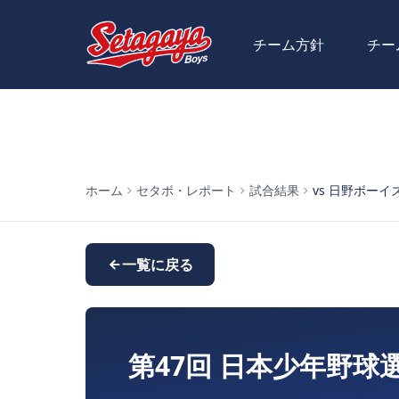
チーム方針
チー
ホーム
セタボ・レポート
試合結果
vs 日野ボーイズ (
一覧に戻る
第47回 日本少年野球