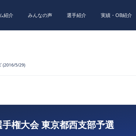
ム紹介
みんなの声
選手紹介
実績・OB紹介
2016/5/29)
選手権大会 東京都西支部予選