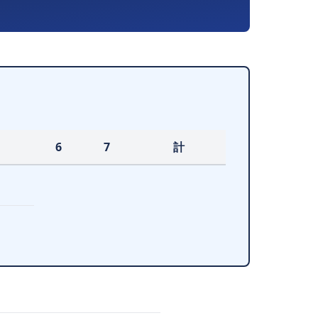
6
7
計