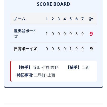
SCORE BOARD
チーム
1
2
3
4
5
6
7
計
世田谷ボーイ
9
1
0
0
0
0
8
0
ズ
9
日高ボーイズ
0
0
8
0
1
0
0
【投手】
寺田-小原-吉野
【捕手】
上西
特記事項:
二塁打: 上西