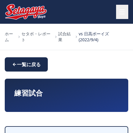
ホー
セタボ・レポー
試合結
vs 日高ボーイズ
ム
ト
果
(2022/9/4)
一覧に戻る
練習試合