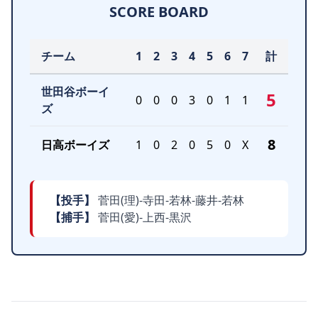
SCORE BOARD
チーム
1
2
3
4
5
6
7
計
世田谷ボーイ
5
0
0
0
3
0
1
1
ズ
8
日高ボーイズ
1
0
2
0
5
0
X
【投手】
菅田(理)-寺田-若林-藤井-若林
【捕手】
菅田(愛)-上西-黒沢