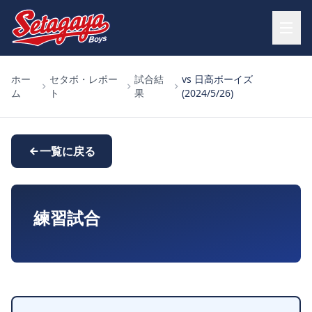
ホー
セタボ・レポー
試合結
vs 日高ボーイズ
ム
ト
果
(2024/5/26)
一覧に戻る
練習試合