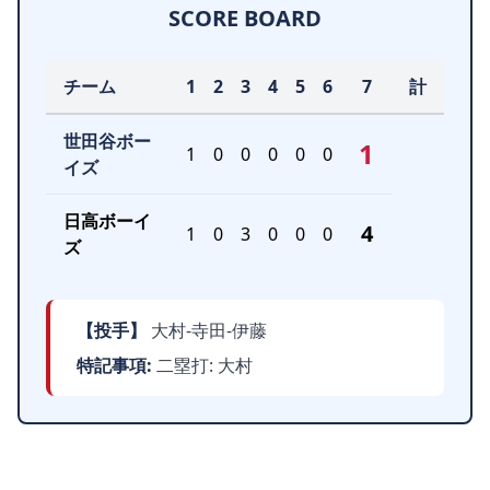
SCORE BOARD
チーム
1
2
3
4
5
6
7
計
世田谷ボー
1
1
0
0
0
0
0
イズ
日高ボーイ
4
1
0
3
0
0
0
ズ
【投手】
大村‐寺田‐伊藤
特記事項:
二塁打: 大村