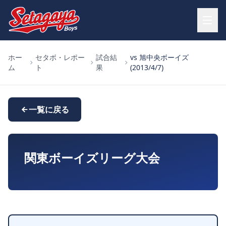
ホー
セタボ・レポー
試合結
vs 旭中央ボーイズ
ム
ト
果
(2013/4/7)
一覧に戻る
関東ボーイズリーグ大会