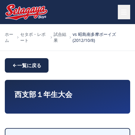
ホー
セタボ・レポ
試合結
vs 昭島南多摩ボーイズ
ム
ート
果
(2012/10/8)
一覧に戻る
西支部１年生大会