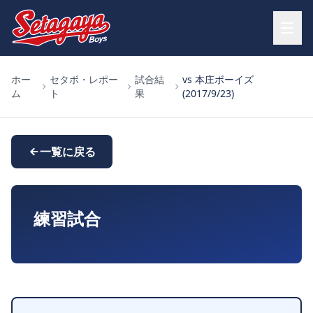
ホー
セタボ・レポー
試合結
vs 本庄ボーイズ
ム
ト
果
(2017/9/23)
一覧に戻る
練習試合