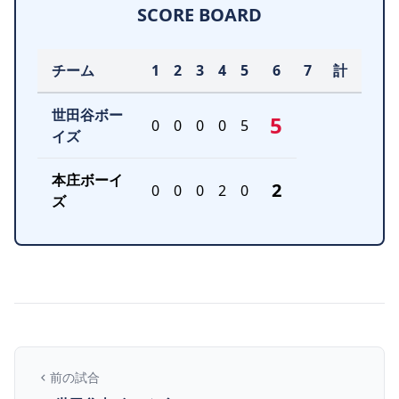
SCORE BOARD
チーム
1
2
3
4
5
6
7
計
世田谷ボー
5
0
0
0
0
5
イズ
本庄ボーイ
2
0
0
0
2
0
ズ
前の試合