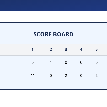
SCORE BOARD
1
2
3
4
5
0
1
0
0
0
11
0
2
0
2