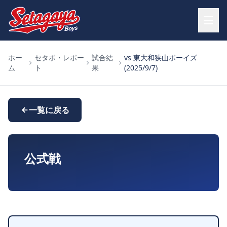
ホー
セタボ・レポー
試合結
vs 東大和狭山ボーイズ
ム
ト
果
(2025/9/7)
一覧に戻る
公式戦