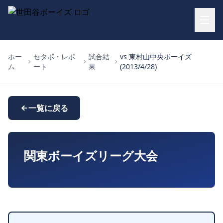
ホー
セタボ・レポ
試合結
vs 東村山中央ボーイズ
ム
ート
果
(2013/4/28)
一覧に戻る
関東ボーイズリーグ大会