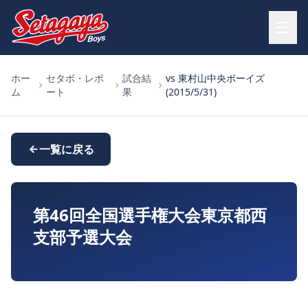
ホー
セタボ・レポ
試合結
vs 東村山中央ボーイズ
ム
ート
果
(2015/5/31)
一覧に戻る
第46回全国選手権大会東京都西
支部予選大会