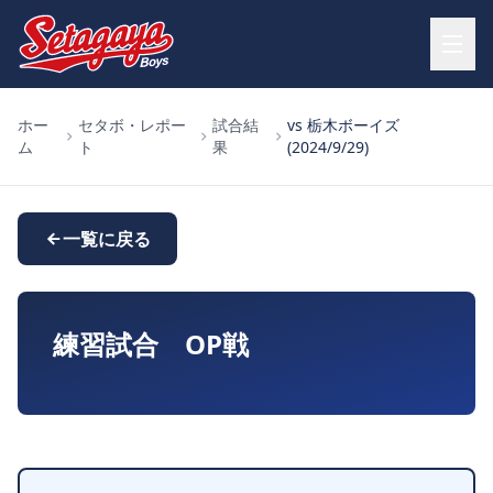
ホー
セタボ・レポー
試合結
vs 栃木ボーイズ
ム
ト
果
(2024/9/29)
一覧に戻る
練習試合 OP戦