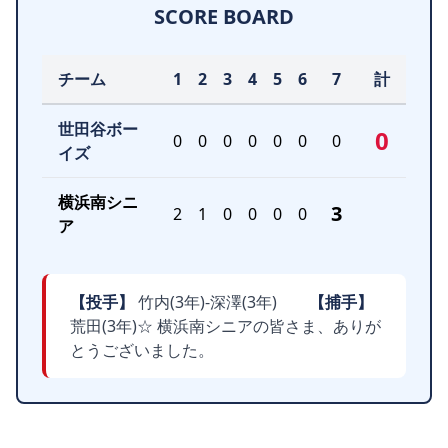
SCORE BOARD
チーム
1
2
3
4
5
6
7
計
世田谷ボー
0
0
0
0
0
0
0
0
イズ
横浜南シニ
3
2
1
0
0
0
0
ア
【投手】
竹内(3年)-深澤(3年)
【捕手】
荒田(3年)☆ 横浜南シニアの皆さま、ありが
とうございました。