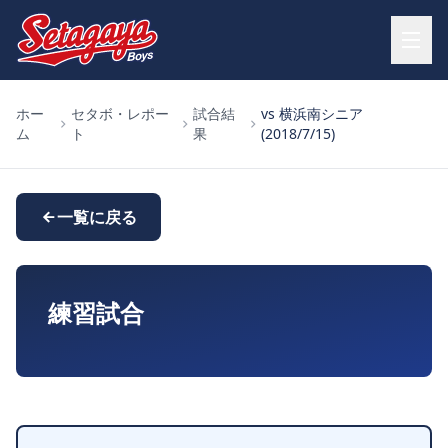
ホー
セタボ・レポー
試合結
vs 横浜南シニア
ム
ト
果
(2018/7/15)
一覧に戻る
練習試合