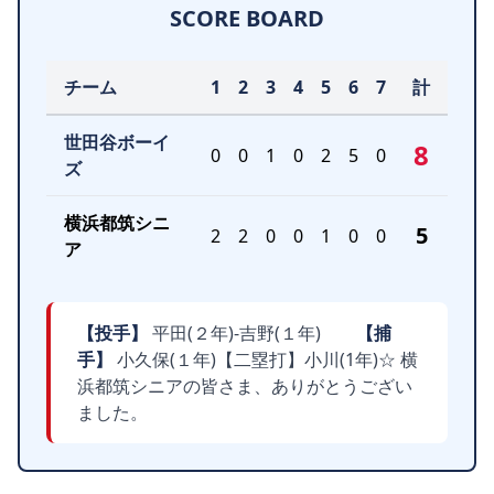
SCORE BOARD
チーム
1
2
3
4
5
6
7
計
世田谷ボーイ
8
0
0
1
0
2
5
0
ズ
横浜都筑シニ
5
2
2
0
0
1
0
0
ア
【投手】
平田(２年)-吉野(１年)
【捕
手】
小久保(１年)【二塁打】小川(1年)☆ 横
浜都筑シニアの皆さま、ありがとうござい
ました。