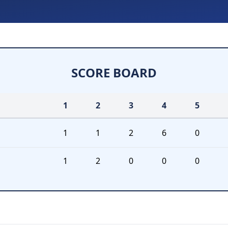
SCORE BOARD
1
2
3
4
5
1
1
2
6
0
1
2
0
0
0