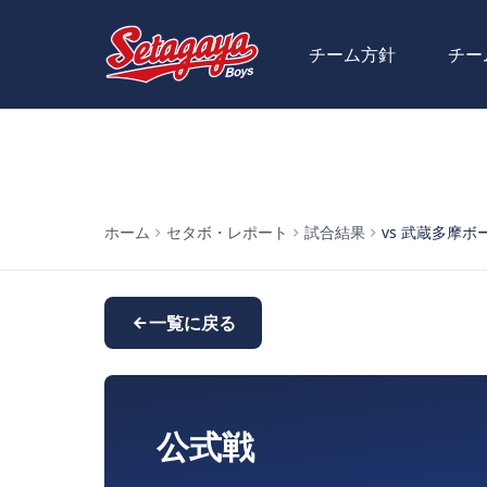
チーム方針
チー
ホーム
セタボ・レポート
試合結果
vs 武蔵多摩ボーイ
一覧に戻る
公式戦