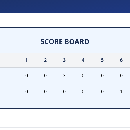
SCORE BOARD
1
2
3
4
5
6
0
0
2
0
0
0
0
0
0
0
0
1