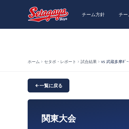
チーム方針
チー
ホーム
セタボ・レポート
試合結果
vs 武蔵多摩ﾎﾞｰｲｽ
一覧に戻る
関東大会