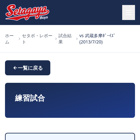
ホー
セタボ・レポー
試合結
vs 武蔵多摩ﾎﾞｰｲｽﾞ
ム
ト
果
(2013/7/20)
一覧に戻る
練習試合