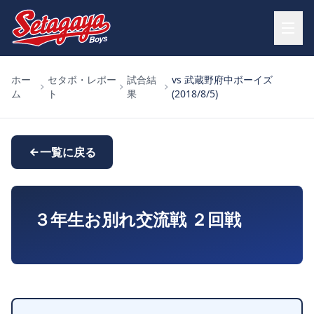
ホー
セタボ・レポー
試合結
vs 武蔵野府中ボーイズ
ム
ト
果
(2018/8/5)
一覧に戻る
３年生お別れ交流戦 ２回戦