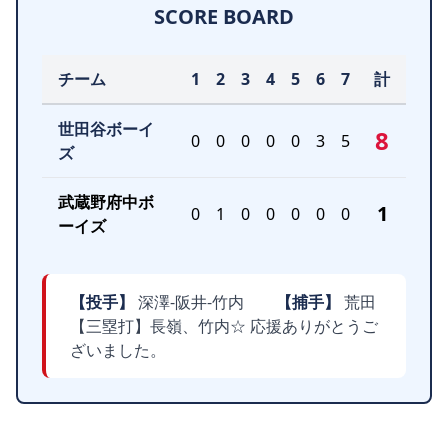
SCORE BOARD
チーム
1
2
3
4
5
6
7
計
世田谷ボーイ
8
0
0
0
0
0
3
5
ズ
武蔵野府中ボ
1
0
1
0
0
0
0
0
ーイズ
【投手】
深澤-阪井-竹内
【捕手】
荒田
【三塁打】長嶺、竹内☆ 応援ありがとうご
ざいました。