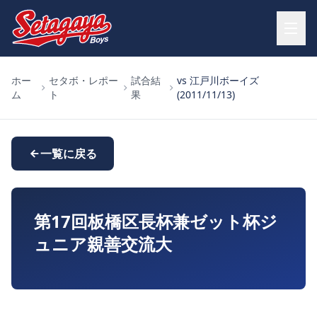
ホー
セタボ・レポー
試合結
vs 江戸川ボーイズ
ム
ト
果
(2011/11/13)
一覧に戻る
第17回板橋区長杯兼ゼット杯ジ
ュニア親善交流大