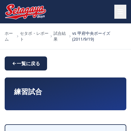
ホー
セタボ・レポー
試合結
vs 甲府中央ボーイズ
ム
ト
果
(2011/9/19)
一覧に戻る
練習試合