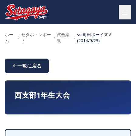
ホー
セタボ・レポー
試合結
vs 町田ボーイズＡ
ム
ト
果
(2014/9/23)
一覧に戻る
西支部1年生大会