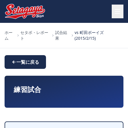
ホー
セタボ・レポー
試合結
vs 町田ボーイズ
ム
ト
果
(2015/2/15)
一覧に戻る
練習試合