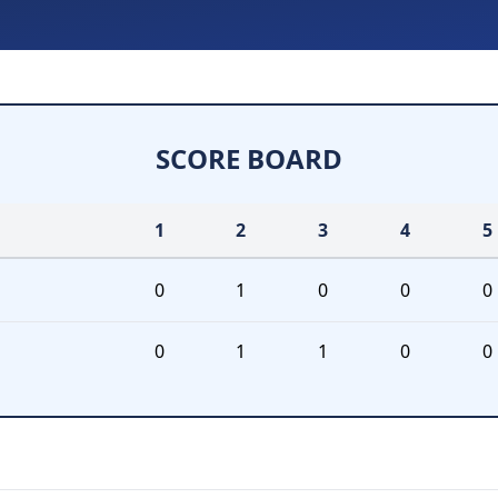
SCORE BOARD
1
2
3
4
5
0
1
0
0
0
0
1
1
0
0