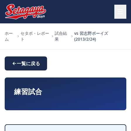
ホー
セタボ・レポー
試合結
vs 習志野ボーイズ
ム
ト
果
(2013/2/24)
一覧に戻る
練習試合