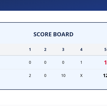
SCORE BOARD
1
2
3
4
5
0
0
0
1
1
2
0
10
X