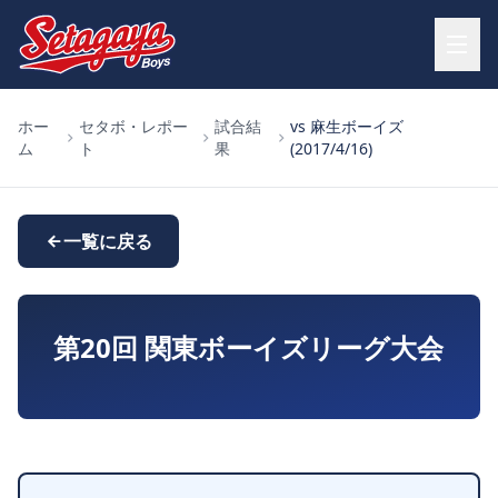
ホー
セタボ・レポー
試合結
vs 麻生ボーイズ
ム
ト
果
(2017/4/16)
一覧に戻る
第20回 関東ボーイズリーグ大会