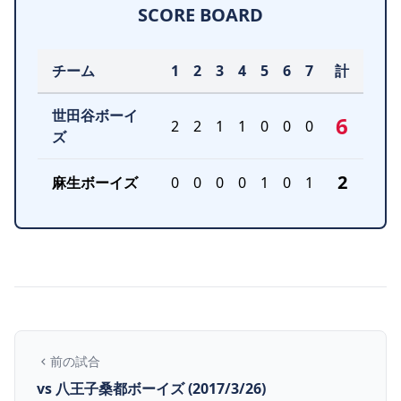
SCORE BOARD
チーム
1
2
3
4
5
6
7
計
世田谷ボーイ
6
2
2
1
1
0
0
0
ズ
2
麻生ボーイズ
0
0
0
0
1
0
1
前の試合
vs 八王子桑都ボーイズ (2017/3/26)