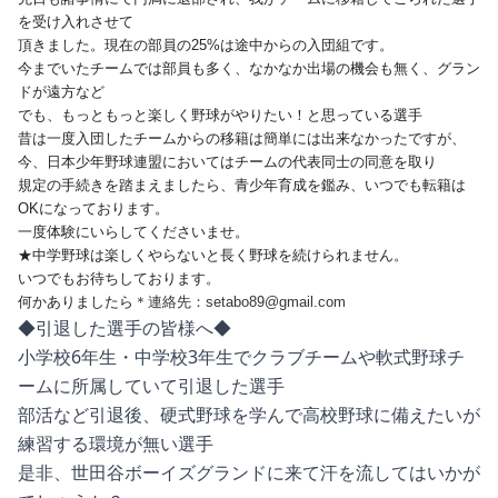
を受け入れさせて
頂きました。現在の部員の25%は途中からの入団組です。
今までいたチームでは部員も多く、なかなか出場の機会も無く、グラン
ドが遠方など
でも、もっともっと楽しく野球がやりたい！と思っている選手
昔は一度入団したチームからの移籍は簡単には出来なかったですが、
今、日本少年野球連盟においてはチームの代表同士の同意を取り
規定の手続きを踏まえましたら、青少年育成を鑑み、いつでも転籍は
OKになっております。
一度体験にいらしてくださいませ。
★中学野球は楽しくやらないと長く野球を続けられません。
いつでもお待ちしております。
何かありましたら
＊連絡先：setabo89@gmail.com
◆引退した選手の皆様へ◆
小学校6年生・中学校3年生でクラブチームや軟式野球チ
ームに所属していて引退した選手
部活など引退後、硬式野球を学んで高校野球に備えたいが
練習する環境が無い選手
是非、世田谷ボーイズグランドに来て汗を流してはいかが