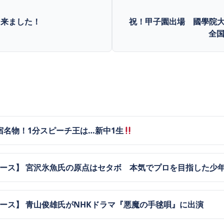
出来ました！
祝！甲子園出場 國學院大
全
宿名物！1分スピーチ王は…新中1生
ュース】 宮沢氷魚氏の原点はセタボ 本気でプロを目指した少
ュース】 青山俊雄氏がNHKドラマ『悪魔の手毬唄』に出演