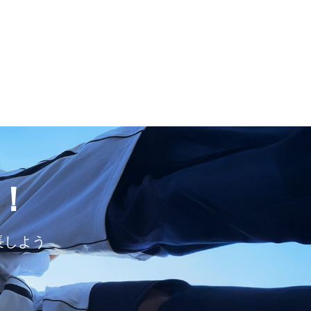
！
長しよう