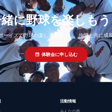
一緒に野球を楽しもう
ボーイズで野球の楽しさを発見し、仲間と共に成
体験会に申し込む
報
活動情報
針
みんなの声