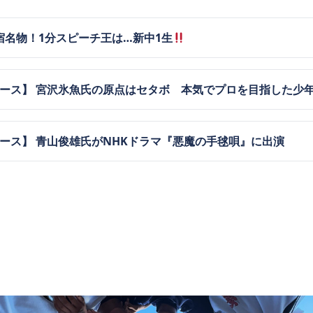
宿名物！1分スピーチ王は…新中1生
ュース】 宮沢氷魚氏の原点はセタボ 本気でプロを目指した少
ュース】 青山俊雄氏がNHKドラマ『悪魔の手毬唄』に出演