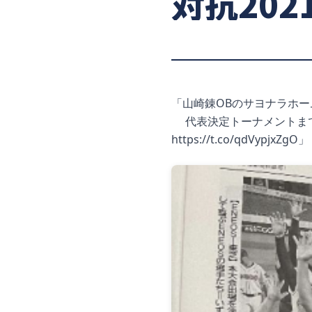
対抗202
「山崎錬OBのサヨナラホー
代表決定トーナメントまで
https://t.co/qdVypjxZgO
」 