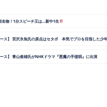
宿名物！1分スピーチ王は…新中1生
ュース】 宮沢氷魚氏の原点はセタボ 本気でプロを目指した少
ュース】 青山俊雄氏がNHKドラマ『悪魔の手毬唄』に出演