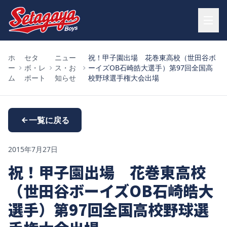
ホ
セタ
ニュー
祝！甲子園出場 花巻東高校（世田谷ボ
ー
ボ・レ
ス・お
ーイズOB石崎皓大選手）第97回全国高
ム
ポート
知らせ
校野球選手権大会出場
一覧に戻る
2015年7月27日
祝！甲子園出場 花巻東高校
（世田谷ボーイズOB石崎皓大
選手）第97回全国高校野球選