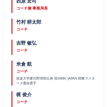
西原 宏司
コーチ兼 事務局長
竹村 耕太郎
コーチ
吉野 敏弘
コーチ
米倉 航
コーチ
筑波大学硬式野球部出身 現SWBC JAPAN 関東マスタ
ーズ選抜選手
梶 俊介
コーチ