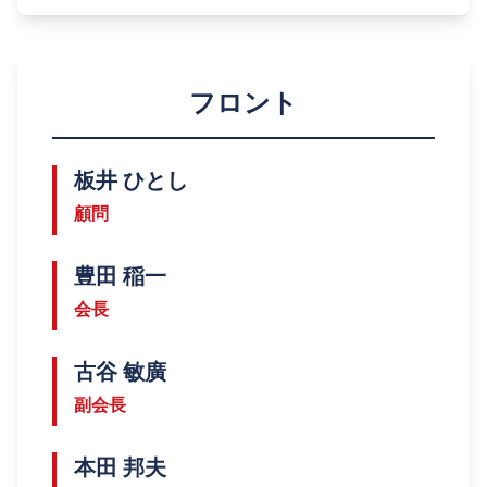
フロント
板井 ひとし
顧問
豊田 稲一
会長
古谷 敏廣
副会長
本田 邦夫