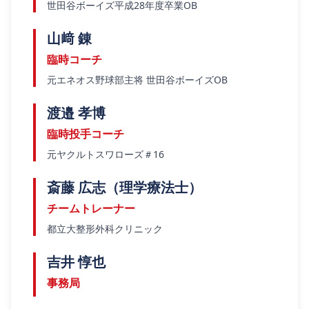
世田谷ボーイズ平成28年度卒業OB
山﨑 錬
臨時コーチ
元エネオス野球部主将 世田谷ボーイズOB
渡邉 孝博
臨時投手コーチ
元ヤクルトスワローズ＃16
斎藤 広志（理学療法士）
チームトレーナー
都立大整形外科クリニック
吉井 惇也
事務局