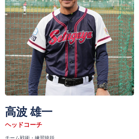
高波 雄一
ヘッドコーチ
チーム戦術・練習統括